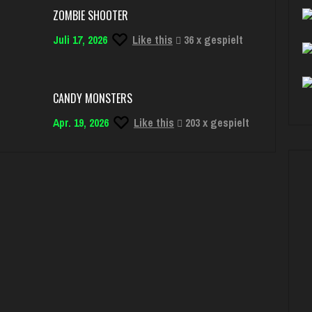
ZOMBIE SHOOTER
Juli 17, 2026
Like this
36 x gespielt
CANDY MONSTERS
Apr. 19, 2026
Like this
203 x gespielt