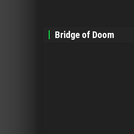
Bridge of Doom