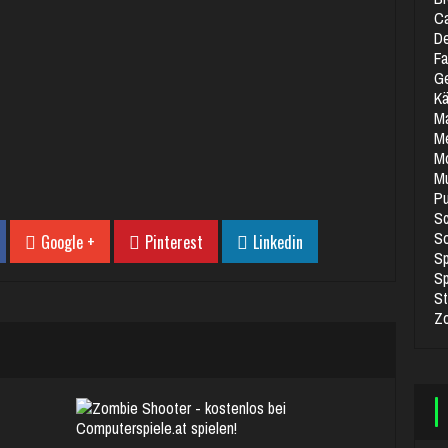
Ca
De
Fa
Ge
K
M
M
Mo
Mu
Pu
S
So
Google +
Pinterest
Linkedin
Sp
Sp
St
Z