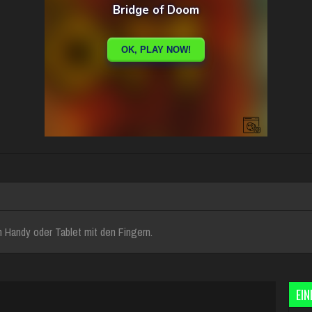
 Handy oder Tablet mit den Fingern.
EI