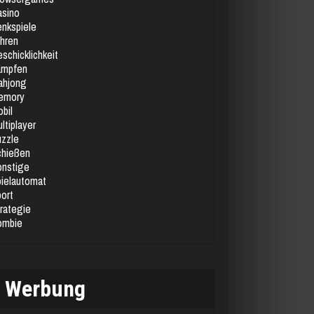
sino
nkspiele
hren
schicklichkeit
ämpfen
ahjong
emory
bil
ltiplayer
zzle
chießen
nstige
ielautomat
ort
rategie
ombie
Werbung