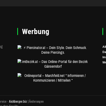
Werbung
ng
Al
Da
Im
We
rvice -
Aichberger.biz
| Änderungen
en ohne Gewähr.