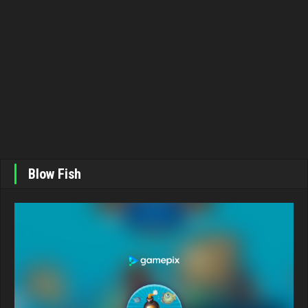
Blow Fish