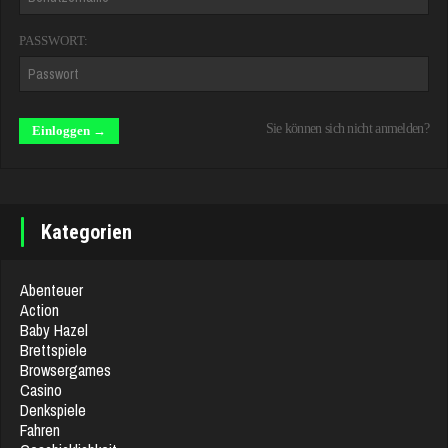
PASSWORT:
Sie können sich nicht anmelden?
Kategorien
Abenteuer
Action
Baby Hazel
Brettspiele
Browsergames
Casino
Denkspiele
Fahren