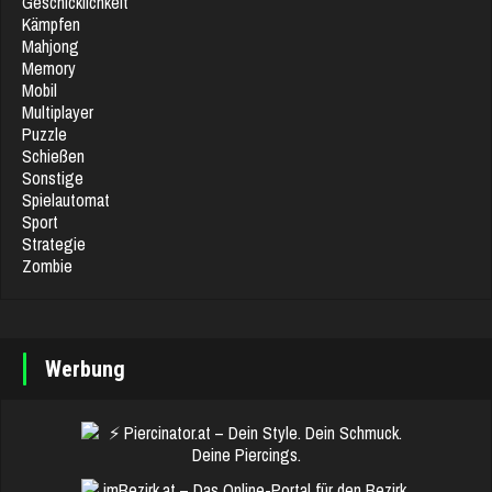
Geschicklichkeit
Kämpfen
Mahjong
Memory
Mobil
Multiplayer
Puzzle
Schießen
Sonstige
Spielautomat
Sport
Strategie
Zombie
Werbung