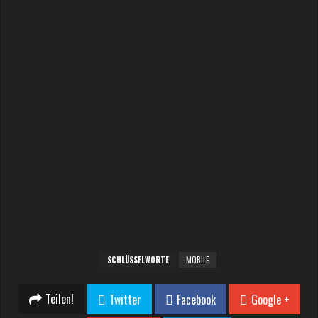
SCHLÜSSELWORTE
MOBILE
Teilen!
Twitter
Facebook
Google +