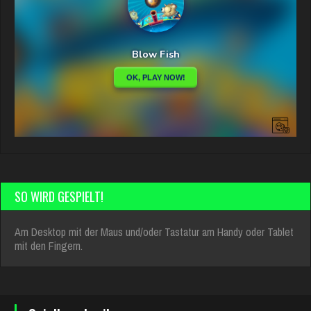
SO WIRD GESPIELT!
Am Desktop mit der Maus und/oder Tastatur am Handy oder Tablet
mit den Fingern.