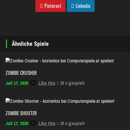
Pinterest
Linkedin
Ähnliche Spiele
ZOMBIE CRUSHER
Juli 17, 2026
Like this
35 x gespielt
ZOMBIE SHOOTER
Juli 17, 2026
Like this
35 x gespielt