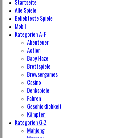
Startseite
Alle Spiele
Beliebteste Spiele
Mobil
Kategorien A-F
Abenteuer
Action
Baby Hazel
Brettspiele
Browsergames
Casino
Denkspiele
Fahren
Geschicklichkeit
Kämpfen
Kategorien G-Z
Mahjong