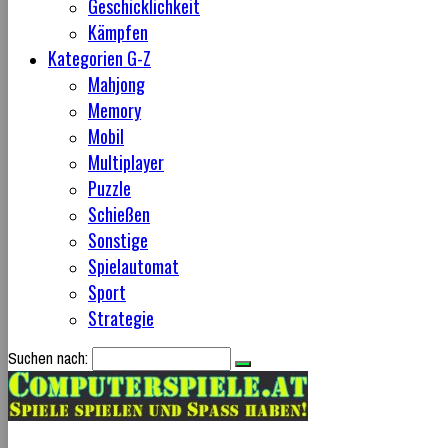
Geschicklichkeit
Kämpfen
Kategorien G-Z
Mahjong
Memory
Mobil
Multiplayer
Puzzle
Schießen
Sonstige
Spielautomat
Sport
Strategie
Suchen nach: