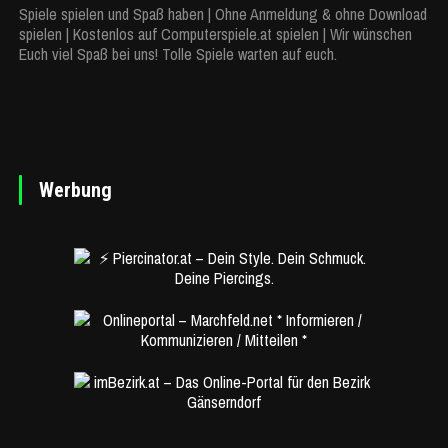
Spiele spielen und Spaß haben | Ohne Anmeldung & ohne Download
spielen | Kostenlos auf Computerspiele.at spielen | Wir wünschen
Euch viel Spaß bei uns! Tolle Spiele warten auf euch.
Werbung