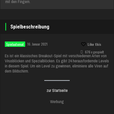
mit den Fingern.
Spielbeschreibung
16. Januar 2021
Spielautomat
Like this
676 x gespielt
Es ist ein klassisches Breakout-Spiel mit verschiedenen Arten von
Virusblöcken und Spezialblöcken. Es gibt 24 herausfordernde Levels
in diesem Spiel. Um ein Level zu gewinnen, eliminiere alle Viren auf
dem Bildschirm.
zur Startseite
Werbung