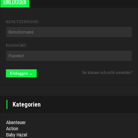
EINLOGGEN
BENUTZERNAME:
PASSWORT:
Sie können sich nicht anmelden?
Kategorien
Abenteuer
Action
Baby Hazel