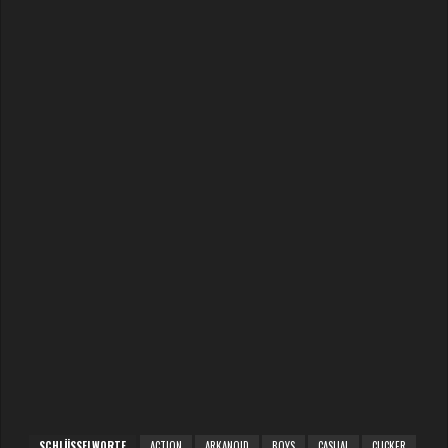
SCHLÜSSELWORTE
ACTION
ARKANOID
BOYS
CASUAL
CLICKER