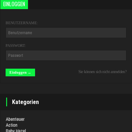
EINLOGGEN
BENUTZERNAME:
PASSWORT:
Sie können sich nicht anmelden?
Kategorien
Abenteuer
Action
Baby Hazel