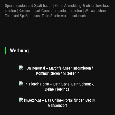
Spiele spielen und Spaß haben | Ohne Anmeldung & ohne Download
spielen | Kostenlos auf Computerspiele.at spielen | Wir wünschen
Euch viel Spaß bei uns! Tolle Spiele warten auf euch.
Werbung