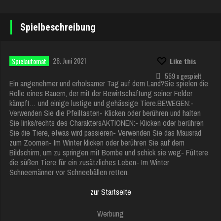
Spielbeschreibung
26. Juni 2021
Spielautomat
Like this
559 x gespielt
Ein angenehmer und erholsamer Tag auf dem Land?Sie spielen die
Rolle eines Bauern, der mit der Bewirtschaftung seiner Felder
kämpft… und einige lustige und gehässige Tiere.BEWEGEN:-
Verwenden Sie die Pfeiltasten- Klicken oder berühren und halten
Sie links/rechts des CharaktersAKTIONEN:- Klicken oder berühren
Sie die Tiere, etwas wird passieren- Verwenden Sie das Mausrad
zum Zoomen- Im Winter klicken oder berühren Sie auf dem
Bildschirm, um zu springen mit Bombe und schick sie weg- Füttere
die süßen Tiere für ein zusätzliches Leben- Im Winter
Schneemänner vor Schneebällen retten.
zur Startseite
Werbung