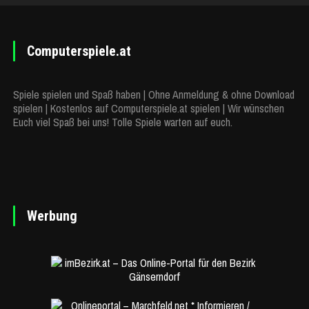
Computerspiele.at
Spiele spielen und Spaß haben | Ohne Anmeldung & ohne Download
spielen | Kostenlos auf Computerspiele.at spielen | Wir wünschen
Euch viel Spaß bei uns! Tolle Spiele warten auf euch.
Werbung