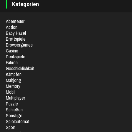
Kategorien
Abenteuer
Action
Baby Hazel
Brettspiele
Browsergames
Casino
Denkspiele
Fahren
Geschicklichkeit
Kämpfen
Mahjong
Memory
Mobil
Multiplayer
Puzzle
Schießen
Sonstige
Spielautomat
Sport