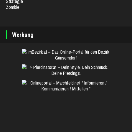
Strategie
Zombie
Werbung