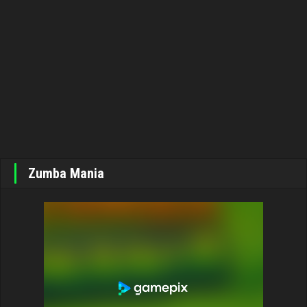
Zumba Mania