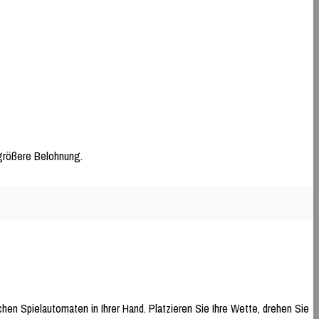
 größere Belohnung.
en Spielautomaten in Ihrer Hand. Platzieren Sie Ihre Wette, drehen Sie