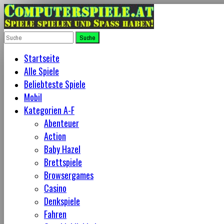
Startseite
Alle Spiele
Beliebteste Spiele
Mobil
Kategorien A-F
Abenteuer
Action
Baby Hazel
Brettspiele
Browsergames
Casino
Denkspiele
Fahren