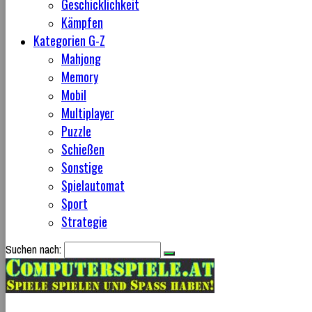
Geschicklichkeit
Kämpfen
Kategorien G-Z
Mahjong
Memory
Mobil
Multiplayer
Puzzle
Schießen
Sonstige
Spielautomat
Sport
Strategie
Suchen nach: