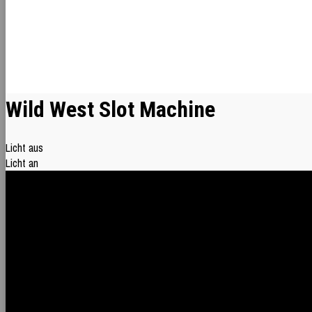
Wild West Slot Machine
Licht aus
Licht an