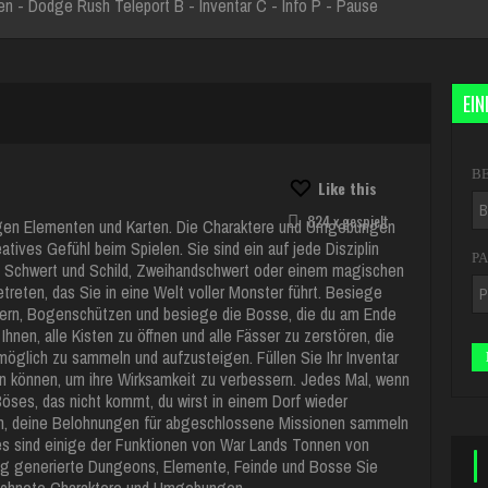
 - Dodge Rush Teleport B - Inventar C - Info P - Pause
EI
B
Like this
824 x gespielt
ligen Elementen und Karten. Die Charaktere und Umgebungen
atives Gefühl beim Spielen. Sie sind ein auf jede Disziplin
P
hen Schwert und Schild, Zweihandschwert oder einem magischen
treten, das Sie in eine Welt voller Monster führt. Besiege
erern, Bogenschützen und besiege die Bosse, die du am Ende
Ihnen, alle Kisten zu öffnen und alle Fässer zu zerstören, die
möglich zu sammeln und aufzusteigen. Füllen Sie Ihr Inventar
en können, um ihre Wirksamkeit zu verbessern. Jedes Mal, wenn
 Böses, das nicht kommt, du wirst in einem Dorf wieder
rn, deine Belohnungen für abgeschlossene Missionen sammeln
ies sind einige der Funktionen von War Lands Tonnen von
ig generierte Dungeons, Elemente, Feinde und Bosse Sie