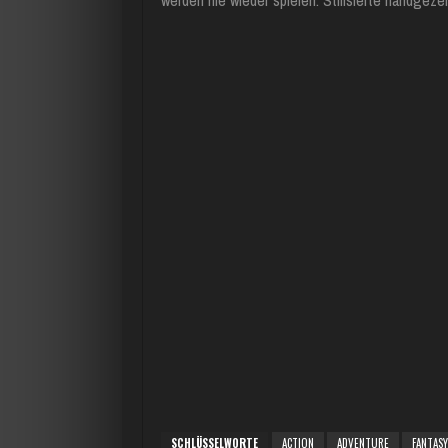
werden nie wieder spielen. Stilisierte handge
SCHLÜSSELWORTE
ACTION
ADVENTURE
FANTASY