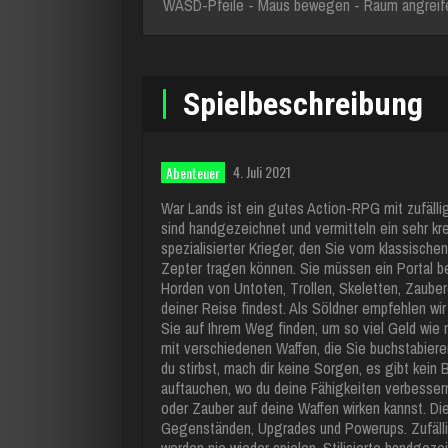
WASD-Pfeile - Maus bewegen - Raum angreifen
Spielbeschreibung
4. Juli 2021
Abenteuer
War Lands ist ein gutes Action-RPG mit zufäl
sind handgezeichnet und vermitteln ein sehr kre
spezialisierter Krieger, den Sie vom klassisc
Zepter tragen können. Sie müssen ein Portal be
Horden von Untoten, Trollen, Skeletten, Zaub
deiner Reise findest. Als Söldner empfehlen wir 
Sie auf Ihrem Weg finden, um so viel Geld wie 
mit verschiedenen Waffen, die Sie buchstabier
du stirbst, mach dir keine Sorgen, es gibt kein
auftauchen, wo du deine Fähigkeiten verbesse
oder Zauber auf deine Waffen wirken kannst. D
Gegenständen, Upgrades und Powerups. Zufäll