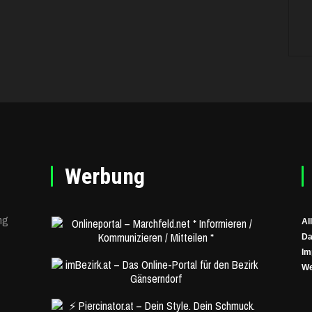
Werbung
ng
Al
Da
Im
We