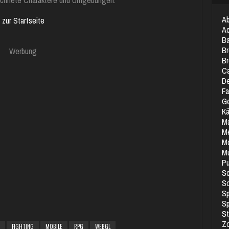
zeichnete Charaktere und Umgebungen.
Ab
zur Startseite
Ac
Ba
Br
Werbung
B
Ca
De
Fa
Ge
K
M
M
Mo
Mu
Pu
S
So
Sp
Sp
St
Z
FIGHTING
MOBILE
RPG
WEBGL