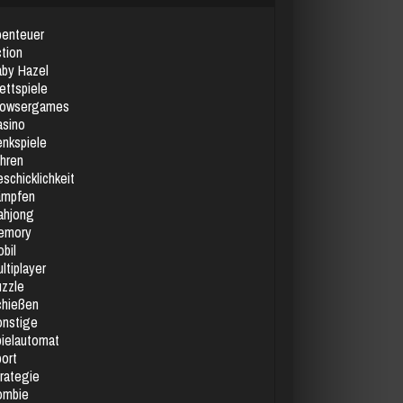
enteuer
tion
by Hazel
ettspiele
rowsergames
sino
nkspiele
hren
schicklichkeit
ämpfen
ahjong
emory
bil
ltiplayer
zzle
chießen
nstige
ielautomat
ort
rategie
ombie