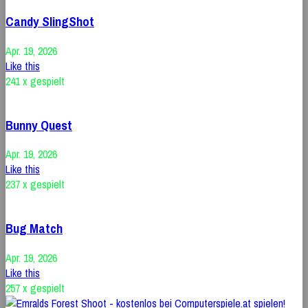
Candy SlingShot
Apr. 19, 2026
Like this
241 x gespielt
Bunny Quest
Apr. 19, 2026
Like this
237 x gespielt
Bug Match
Apr. 19, 2026
Like this
257 x gespielt