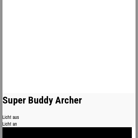
Super Buddy Archer
Licht aus
Licht an