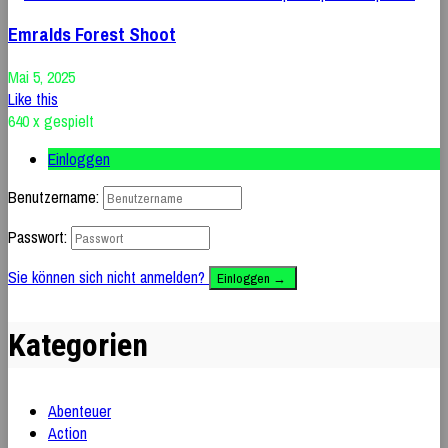
Emralds Forest Shoot
Mai 5, 2025
Like this
640 x gespielt
Einloggen
Benutzername:
Passwort:
Sie können sich nicht anmelden?
Kategorien
Abenteuer
Action