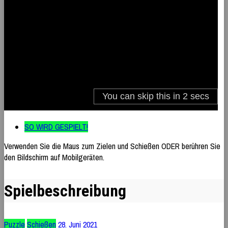
SO WIRD GESPIELT!
Verwenden Sie die Maus zum Zielen und Schießen ODER berühren Sie
den Bildschirm auf Mobilgeräten.
Spielbeschreibung
Puzzle
Schießen
28. Juni 2021