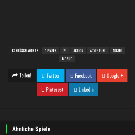
SCHLÜSSELWORTE
1 PLAYER
2D
ACTION
ADVENTURE
ARCADE
MOBILE
Teilen!
Twitter
Facebook
Google +
Pinterest
Linkedin
Ähnliche Spiele