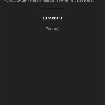
Nordpol, weiche Fallen aus, entkomme Feinden und löse Rätsel.
zur Startseite
Werbung