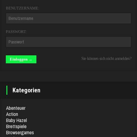
BENUTZERNAME:
PASSWORT:
Sie können sich nicht anmelden?
Kategorien
Abenteuer
Action
Baby Hazel
Brettspiele
Browsergames