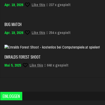
Apr. 19, 2026
Like this
237 x gespielt
BUG MATCH
Apr. 19, 2026
Like this
254 x gespielt
EMRALDS FOREST SHOOT
Mai 5, 2025
Like this
640 x gespielt
EINLOGGEN