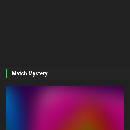
Match Mystery