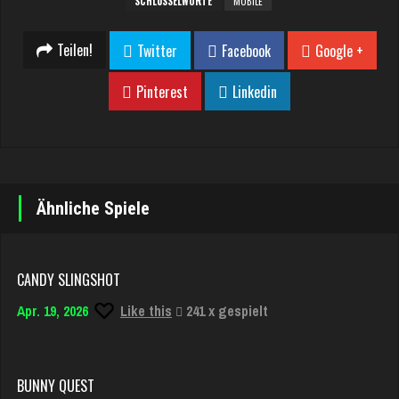
SCHLÜSSELWORTE
MOBILE
Teilen!
Twitter
Facebook
Google +
Pinterest
Linkedin
Ähnliche Spiele
CANDY SLINGSHOT
Apr. 19, 2026
Like this
241 x gespielt
BUNNY QUEST