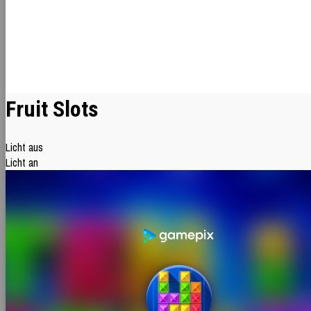
Fruit Slots
Licht aus
Licht an