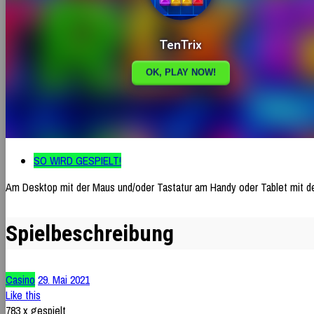
SO WIRD GESPIELT!
Am Desktop mit der Maus und/oder Tastatur am Handy oder Tablet mit d
Spielbeschreibung
Casino
29. Mai 2021
Like this
783 x gespielt