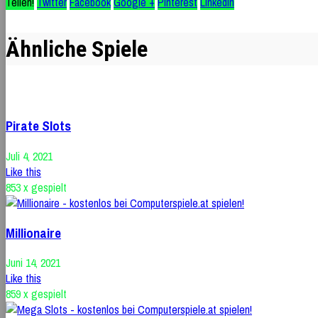
Teilen!
Twitter
Facebook
Google +
Pinterest
Linkedin
Ähnliche Spiele
Pirate Slots
Juli 4, 2021
Like this
853 x gespielt
Millionaire
Juni 14, 2021
Like this
859 x gespielt