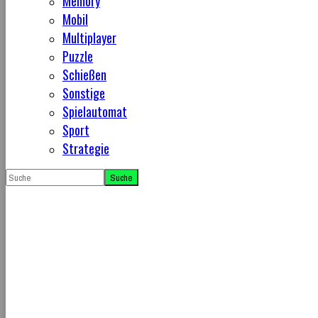
Memory
Mobil
Multiplayer
Puzzle
Schießen
Sonstige
Spielautomat
Sport
Strategie