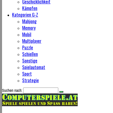
Geschicklichkeit
Kämpfen
Kategorien G-Z
Mahjong
Memory
Mobil
Multiplayer
Puzzle
Schießen
Sonstige
Spielautomat
Sport
Strategie
Suchen nach: