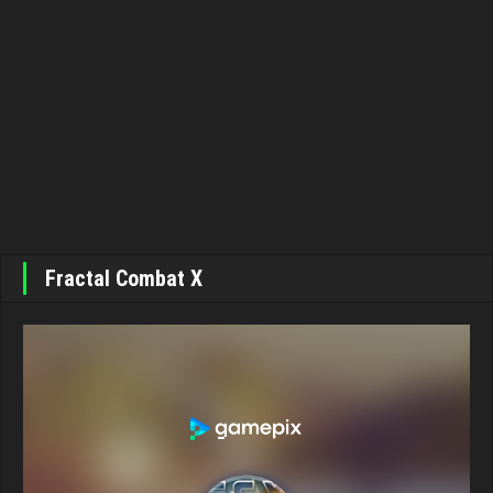
Fractal Combat X