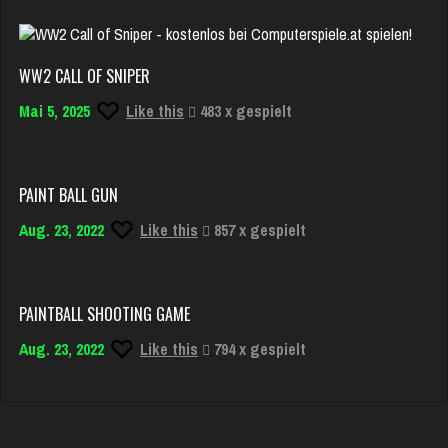
WW2 CALL OF SNIPER
Mai 5, 2025
Like this
483 x gespielt
PAINT BALL GUN
Aug. 23, 2022
Like this
857 x gespielt
PAINTBALL SHOOTING GAME
Aug. 23, 2022
Like this
794 x gespielt