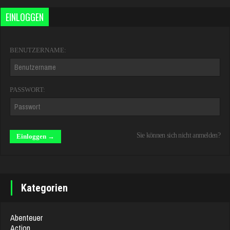
EINLOGGEN
BENUTZERNAME:
PASSWORT:
Sie können sich nicht anmelden?
Kategorien
Abenteuer
Action