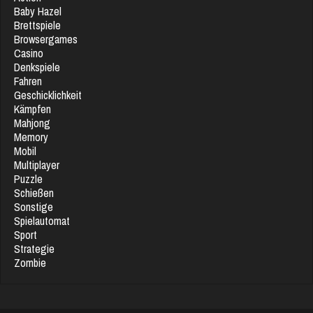
Baby Hazel
Brettspiele
Browsergames
Casino
Denkspiele
Fahren
Geschicklichkeit
Kämpfen
Mahjong
Memory
Mobil
Multiplayer
Puzzle
Schießen
Sonstige
Spielautomat
Sport
Strategie
Zombie