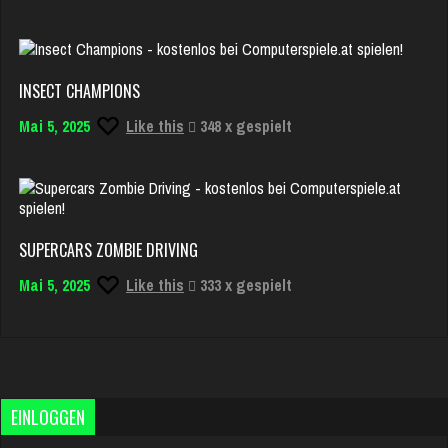
INSECT CHAMPIONS
Mai 5, 2025
Like this
348 x gespielt
SUPERCARS ZOMBIE DRIVING
Mai 5, 2025
Like this
333 x gespielt
EINLOGGEN