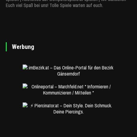
Euch viel Spaß bei uns! Tolle Spiele warten auf euch.
Werbung