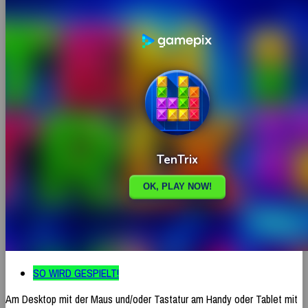
SO WIRD GESPIELT!
Am Desktop mit der Maus und/oder Tastatur am Handy oder Tablet mit