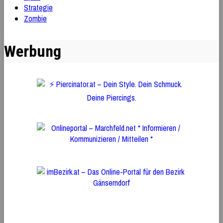
Strategie
Zombie
Werbung