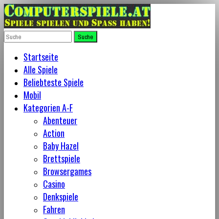
Startseite
Alle Spiele
Beliebteste Spiele
Mobil
Kategorien A-F
Abenteuer
Action
Baby Hazel
Brettspiele
Browsergames
Casino
Denkspiele
Fahren