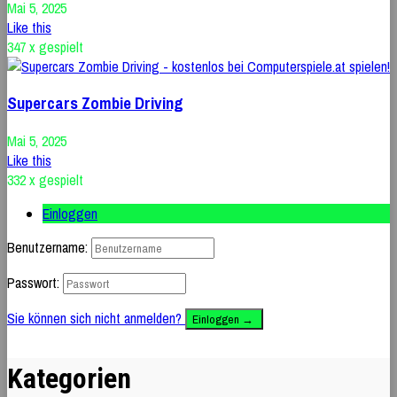
Mai 5, 2025
Like this
347 x gespielt
Supercars Zombie Driving
Mai 5, 2025
Like this
332 x gespielt
Einloggen
Benutzername:
Passwort:
Sie können sich nicht anmelden?
Kategorien