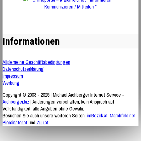
Informationen
Allgemeine Geschäftsbedingungen
Datenschutzerklärung
Impressum
Werbung
Copyright © 2003 - 2025 | Michael Aichberger Internet Service -
Aichberger.biz
| Änderungen vorbehalten, kein Anspruch auf
Vollständigkeit, alle Angaben ohne Gewähr.
Besuchen Sie auch unsere weiteren Seiten:
imBezirk.at
,
Marchfeld.net
,
Piercinator.at
und
Zuu.at
.