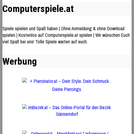
Computerspiele.at
Spiele spielen und Spaß haben | Ohne Anmeldung & ohne Download
spielen | Kostenlos auf Computerspiele.at spielen | Wir wünschen Euch
viel Spaß bei uns! Tolle Spiele warten auf euch.
Werbung