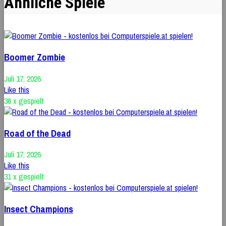
Ähnliche Spiele
Boomer Zombie
Juli 17, 2026
Like this
36 x gespielt
Road of the Dead
Juli 17, 2026
Like this
31 x gespielt
Insect Champions