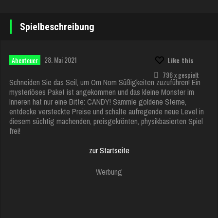
Spielbeschreibung
28. Mai 2021
Abenteuer
Like this
796 x gespielt
Schneiden Sie das Seil, um Om Nom Süßigkeiten zuzuführen! Ein
mysteriöses Paket ist angekommen und das kleine Monster im
Inneren hat nur eine Bitte: CANDY! Sammle goldene Sterne,
entdecke versteckte Preise und schalte aufregende neue Level in
diesem süchtig machenden, preisgekrönten, physikbasierten Spiel
frei!
zur Startseite
Werbung