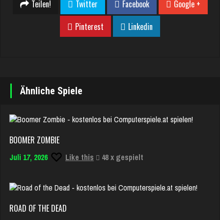
Teilen!
Twitter
Facebook
Google +
Pinterest
Linkedin
Ähnliche Spiele
BOOMER ZOMBIE
Juli 17, 2026
Like this
48 x gespielt
ROAD OF THE DEAD