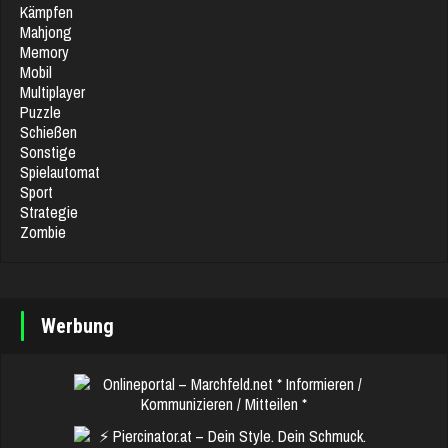
Kämpfen
Mahjong
Memory
Mobil
Multiplayer
Puzzle
Schießen
Sonstige
Spielautomat
Sport
Strategie
Zombie
Werbung