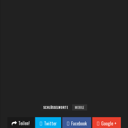
SCHLÜSSELWORTE
MOBILE
Teilen!
Twitter
Facebook
Google +