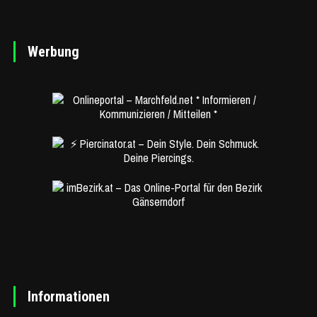
Werbung
Informationen