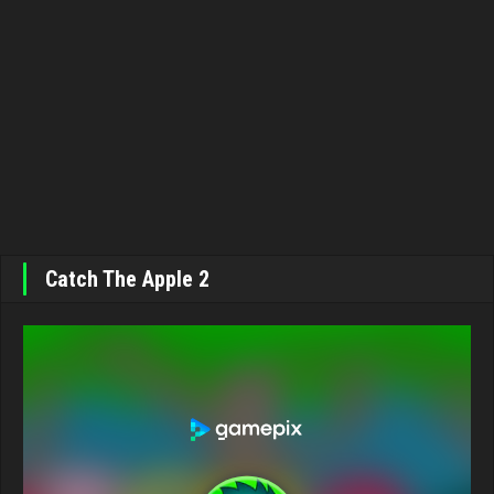
Catch The Apple 2