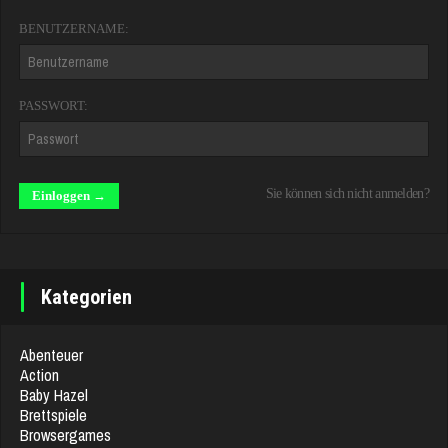
BENUTZERNAME:
PASSWORT:
Sie können sich nicht anmelden?
Kategorien
Abenteuer
Action
Baby Hazel
Brettspiele
Browsergames