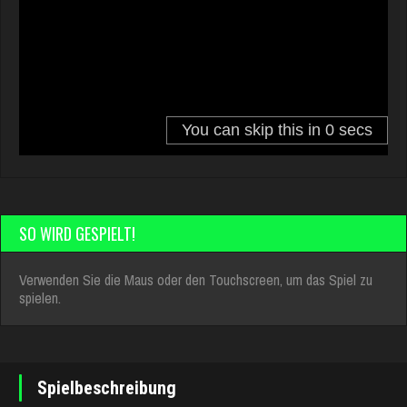
SO WIRD GESPIELT!
Verwenden Sie die Maus oder den Touchscreen, um das Spiel zu
spielen.
Spielbeschreibung