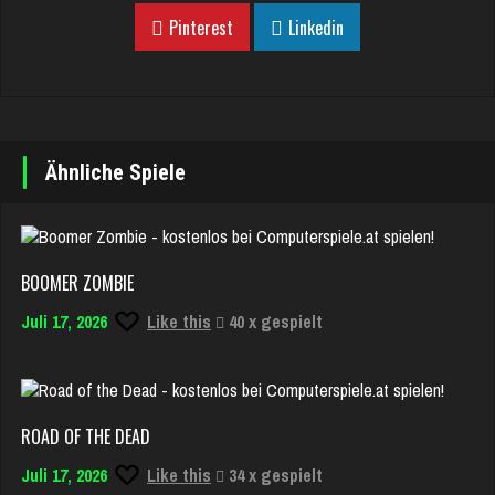
Pinterest
Linkedin
Ähnliche Spiele
BOOMER ZOMBIE
Juli 17, 2026
Like this
40 x gespielt
ROAD OF THE DEAD
Juli 17, 2026
Like this
34 x gespielt