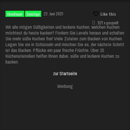
22. Juni 2021
Abenteuer
Sonstige
Like this
921 x gespielt
Wir alle mögen Süßigkeiten und leckere Kuchen, welchen Kuchen
möchtest du heute backen? Fordern Sie Levels heraus und schalten
Sie mehr süße Kuchen frei! Viele Zutaten zum Backen von Kuchen.
Legen Sie sie in Schüsseln und mischen Sie es, der nächste Schritt
ist das Backen. Pflücke ein paar frische Früchte. Über 15
Küchenutensilien helfen Ihnen dabei, süße und leckere Kuchen zu
backen.
zur Startseite
Werbung