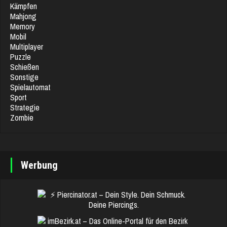
Kämpfen
Mahjong
Memory
Mobil
Multiplayer
Puzzle
Schießen
Sonstige
Spielautomat
Sport
Strategie
Zombie
Werbung