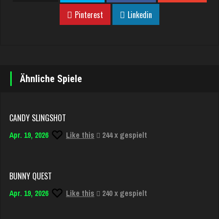
Pinterest
Linkedin
Ähnliche Spiele
CANDY SLINGSHOT
Apr. 19, 2026
Like this
244 x gespielt
BUNNY QUEST
Apr. 19, 2026
Like this
240 x gespielt