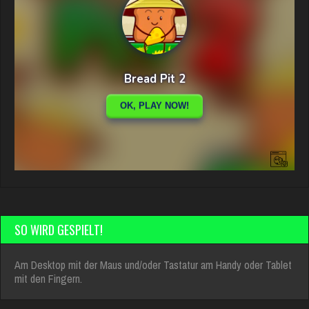
SO WIRD GESPIELT!
Am Desktop mit der Maus und/oder Tastatur am Handy oder Tablet
mit den Fingern.