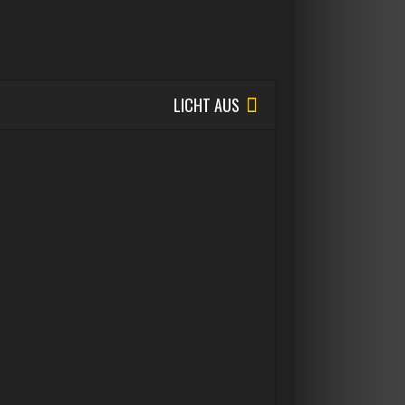
LICHT AUS