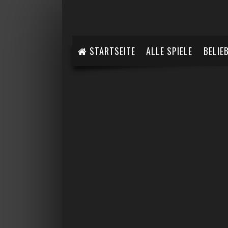
STARTSEITE
ALLE SPIELE
BELIE