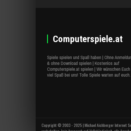
Computerspiele.at
Spiele spielen und Spaß haben | Ohne Anmeldu
& ohne Download spielen | Kostenlos auf
Computerspiele.at spielen | Wir wünschen Euch
viel Spaß bei uns! Tolle Spiele warten auf euch.
Copyright © 2003 - 2025 | Michael Aichberger Internet Se
vorbehalten, kein Anspruch auf Vollständigkeit, alle Angab