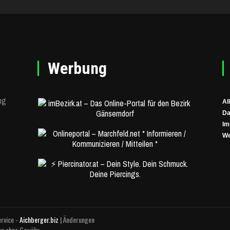
Werbung
ng
Al
Da
Im
We
rvice -
Aichberger.biz
| Änderungen
en ohne Gewähr.