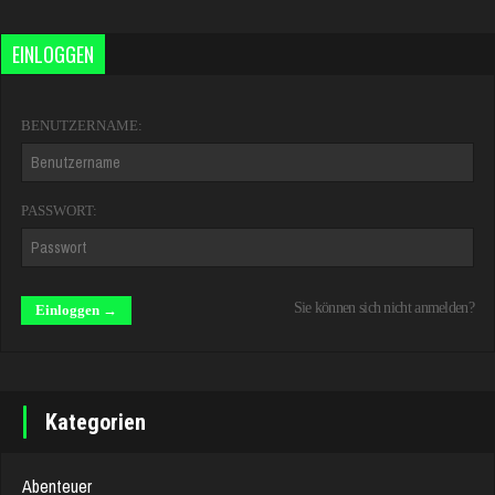
EINLOGGEN
BENUTZERNAME:
PASSWORT:
Sie können sich nicht anmelden?
Kategorien
Abenteuer