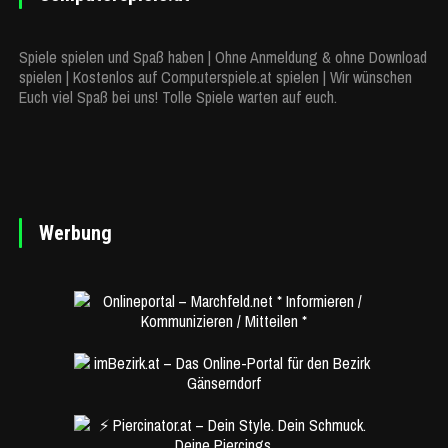
Spiele spielen und Spaß haben | Ohne Anmeldung & ohne Download
spielen | Kostenlos auf Computerspiele.at spielen | Wir wünschen
Euch viel Spaß bei uns! Tolle Spiele warten auf euch.
Werbung