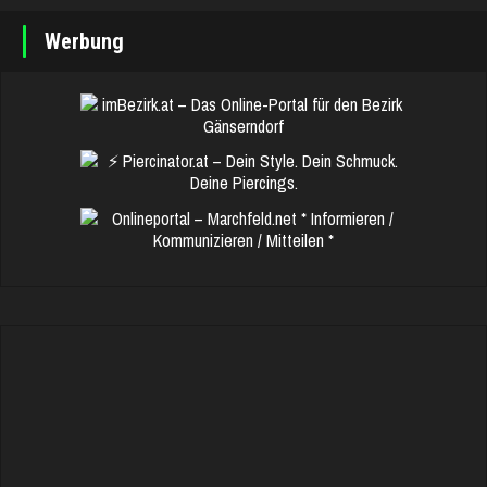
Werbung