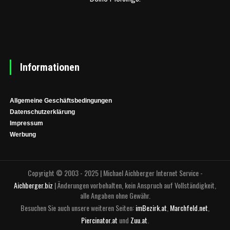
Informationen
Allgemeine Geschäftsbedingungen
Datenschutzerklärung
Impressum
Werbung
Copyright © 2003 - 2025 | Michael Aichberger Internet Service -
Aichberger.biz
| Änderungen vorbehalten, kein Anspruch auf Vollständigkeit,
alle Angaben ohne Gewähr.
Besuchen Sie auch unsere weiteren Seiten:
imBezirk.at
,
Marchfeld.net
,
Piercinator.at
und
Zuu.at
.