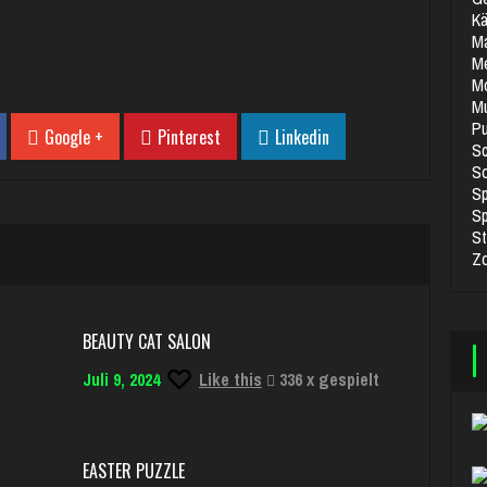
K
M
M
Mo
Mu
Pu
Google +
Pinterest
Linkedin
S
So
Sp
Sp
St
Z
BEAUTY CAT SALON
Juli 9, 2024
Like this
336 x gespielt
EASTER PUZZLE