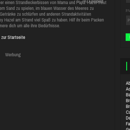
747 x gespielt
über einen Strandleckerbissen von Mama und Papa. Hazel freut
nem Sand zu spielen, im blauen Wasser des Meeres zu
P
etränke zu schlürfen und anderen Strandaktivitäten
y Hazel am Strand viel Spaß zu haben. Hilf ihr beim Packen
ere dich um alle ihre Bedürfnisse.
zur Startseite
Werbung
Ab
Ac
Ba
Br
B
Ca
De
Fa
Ge