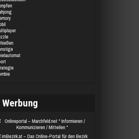
ämpfen
ahjong
emory
bil
ltiplayer
zzle
chießen
nstige
ielautomat
ort
rategie
ombie
Werbung