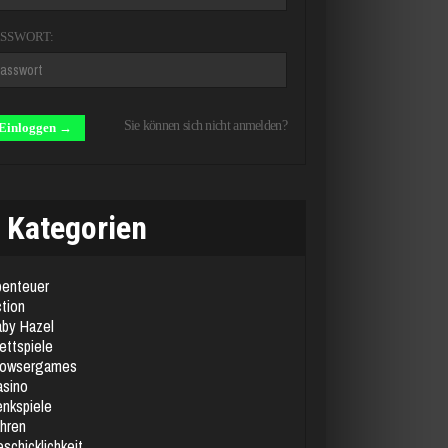
ASSWORT:
Sie können sich nicht anmelden?
Kategorien
enteuer
tion
by Hazel
ettspiele
rowsergames
sino
nkspiele
hren
schicklichkeit