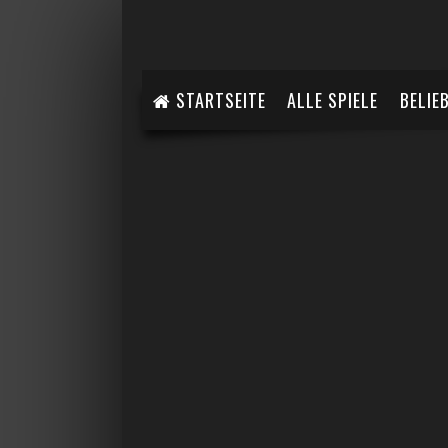
STARTSEITE
ALLE SPIELE
BELIE