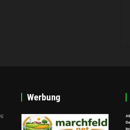
Werbung
ng
Al
Da
Im