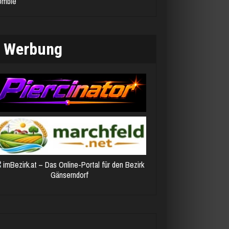
ombie
Werbung