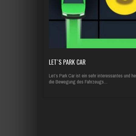
LET´S PARK CAR
Let’s Park Car ist ein sehr interessantes und h
die Bewegung des Fahrzeugs…