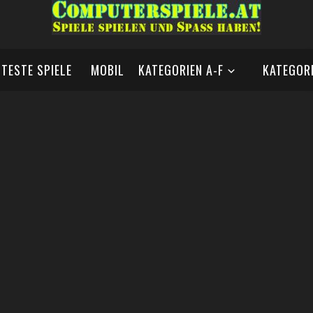
BTESTE SPIELE
MOBIL
KATEGORIEN A-F
KATEGORI