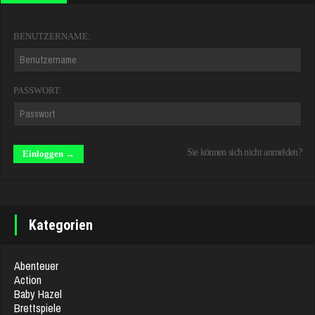
BENUTZERNAME:
PASSWORT:
Sie können sich nicht anmelden?
Kategorien
Abenteuer
Action
Baby Hazel
Brettspiele