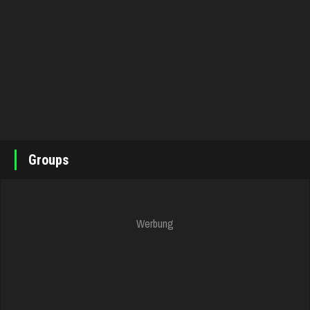
Groups
Werbung