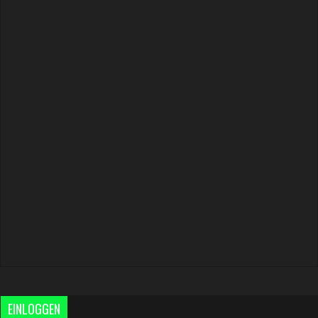
EINLOGGEN