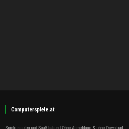
Computerspiele.at
Spiele spielen und Spaß haben | Ohne Anmeldung & ohne Download