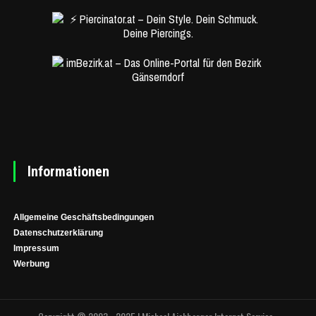
Informationen
Allgemeine Geschäftsbedingungen
Datenschutzerklärung
Impressum
Werbung