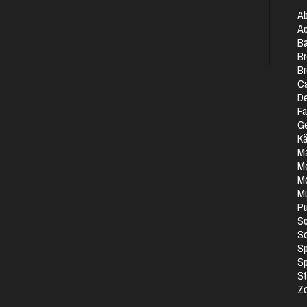
Ab
Ac
Ba
Br
B
Ca
De
Fa
Ge
K
M
M
Mo
Mu
Pu
S
So
Sp
Sp
St
Z