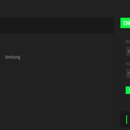
EI
B
Werbung
P