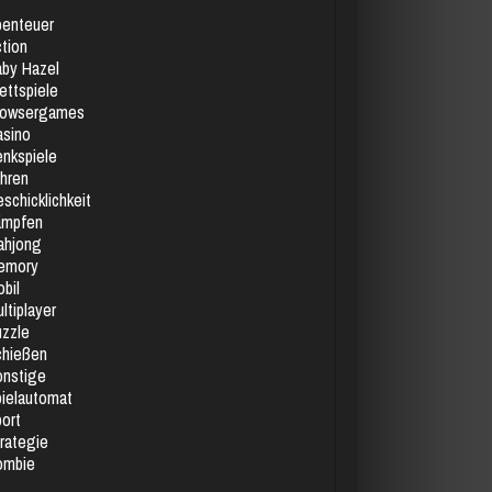
enteuer
tion
by Hazel
ettspiele
rowsergames
sino
nkspiele
hren
schicklichkeit
ämpfen
ahjong
emory
bil
ltiplayer
zzle
chießen
nstige
ielautomat
ort
rategie
ombie