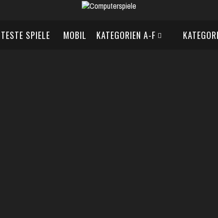
BTESTE SPIELE
MOBIL
KATEGORIEN A-F
KATEGORI