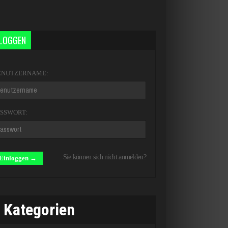
NLOGGEN
ENUTZERNAME:
ASSWORT:
Sie können sich nicht anmelden?
Kategorien